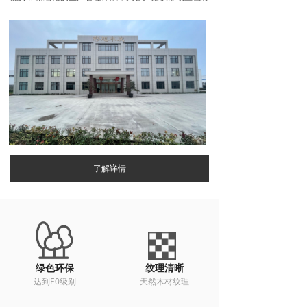
缤纷、品质优良、美观的高档木制品。产品畅销国内市
场，并成功出口到美国、加拿大、墨西哥、德国、英
国、西班牙、波兰、中东、澳大利亚和东南亚等20个国
家和地区。为满足国内外客户的需求，我们在临沂设立
了山东彩旭木业有限公司，专门从事再生木皮、染色木
皮、封边木皮、竹木皮、旋压板、胶合板、胶合板、三
聚氰胺、木纹等木制品的进出口业务，并代理国外客户
在中国采购、质检、接单的业务。公司秉承精诚合作，
共赢未来的经营理念，热忱欢迎海内外广大客户朋友加
盟，共谋商机，共谋美好前景。
了解详情
绿色环保
纹理清晰
达到E0级别
天然木材纹理