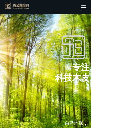
首页
끀
关于我们
新品热销
全部产品
行业资讯
专注
科技木皮
自然环保，